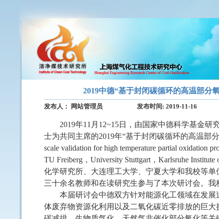
2019中德“基于封闭碳循环的高温部
发布人：
网站管理员
发布时间:
2019-11-16
201
9
年
11
月
12~15
日，由
国家中德科学基金研
士
为共同主席的
201
9
年
“
基于封闭碳循环的高温部
scale validation for high temperature partial oxidation pr
TU Freiberg
，
University Stuttgart
，
Karlsruhe Institute
化学研究所、大连理工大学、宁夏大学和我校等
单
三十余名教师和在读研究生参与了本次研讨会。我
本届研讨会中德
双方
针对能源化工领域在发展
体废弃物资源化利用以及二氧化碳近零排放的巨大
碳减排、生物质气化、
天然气非催化部分氧化等关