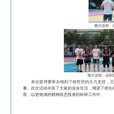
图片说明：
图片说明：冠
本次篮球赛举办得到了研究所的大力支持，
事。此次活动丰富了大家的业余生活，增进了师生
质，以更饱满的精神状态投身到科研工作中。