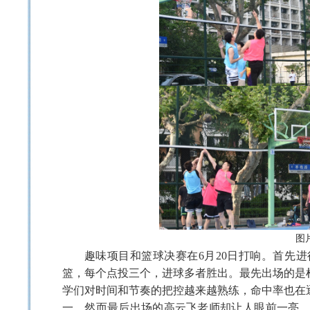
图
趣味项目和篮球决赛在
6
月
20
日打响。首先进
篮，每个点投三个，进球多者胜出。最先出场的是
学们对时间和节奏的把控越来越熟练，命中率也在
一。然而最后出场的高云飞老师却让人眼前一亮