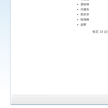
梁钦锋
许建良
郭庆华
陆海峰
赵辉
每页
14
记