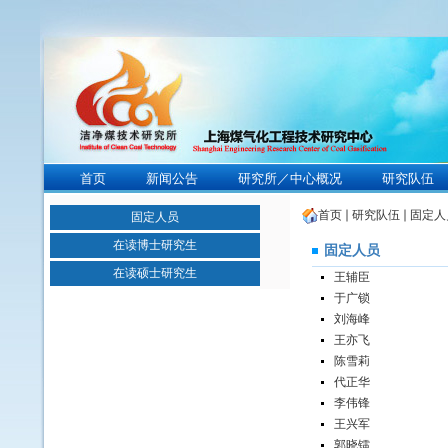
首页
新闻公告
研究所／中心概况
研究队伍
首页
研究队伍
固定人
固定人员
在读博士研究生
固定人员
在读硕士研究生
王辅臣
于广锁
刘海峰
王亦飞
陈雪莉
代正华
李伟锋
王兴军
郭晓镭