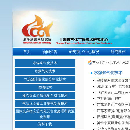
首页
新闻公告
研究所／中心概况
研究队伍
首页
产业化技术
水煤
水煤浆气化技术
粉煤气化技术
水煤浆气化技术
气态烃非催化部分氧化技术
多喷嘴对置式水煤浆
SE水煤（焦）浆气化
喷嘴技术
兖矿国泰化工有限公
液态烃部分氧化制合成气技术
兖矿鲁南化肥厂
气流床高效工业燃气制备技术
江苏灵谷化工有限公
江苏索普(集团)有限
固体废弃物高温气化无害化处理和资源
化利用
新能凤凰(滕州)能源
神华宁夏煤业集团有
资料下载
宁波万华聚氨酯有限